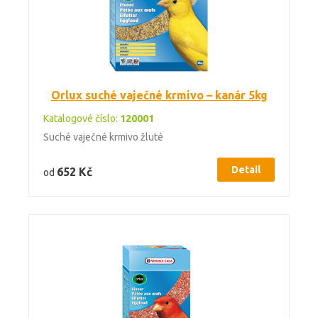
Orlux suché vaječné krmivo – kanár 5kg
Katalogové číslo:
120001
Suché vaječné krmivo žluté
Detail
652 Kč
od