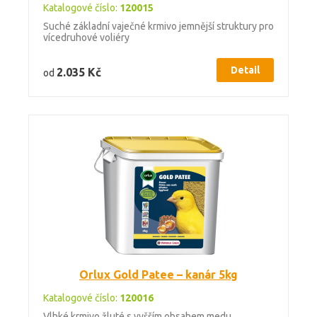
Katalogové číslo:
120015
Suché základní vaječné krmivo jemnější struktury pro
vícedruhové voliéry
Detail
2.035 Kč
od
Orlux Gold Patee – kanár 5kg
Katalogové číslo:
120016
Vlhké krmivo žluté s vyšším obsahem medu