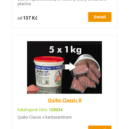
ptactva
Detail
137 Kč
od
Quiko Classic R
Katalogové číslo:
120034
Quiko Classic s kantaxantinem