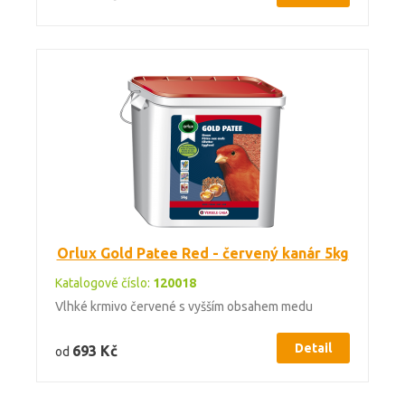
Orlux Gold Patee Red - červený kanár 5kg
Katalogové číslo:
120018
Vlhké krmivo červené s vyšším obsahem medu
Detail
693 Kč
od