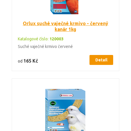
Orlux suché vaječné krmivo - červený
kanár 1kg
Katalogové číslo:
120003
Suché vaječné krmivo červené
Detail
165 Kč
od