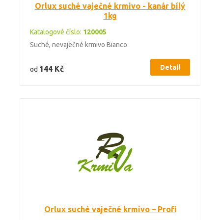
Orlux suché vaječné krmivo - kanár bílý
1kg
Katalogové číslo:
120005
Suché, nevaječné krmivo Bianco
Detail
144 Kč
od
Orlux suché vaječné krmivo – Profi