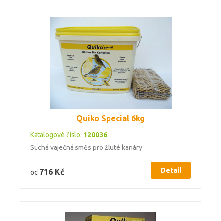
Quiko Special 6kg
Katalogové číslo:
120036
Suchá vaječná směs pro žluté kanáry
Detail
716 Kč
od