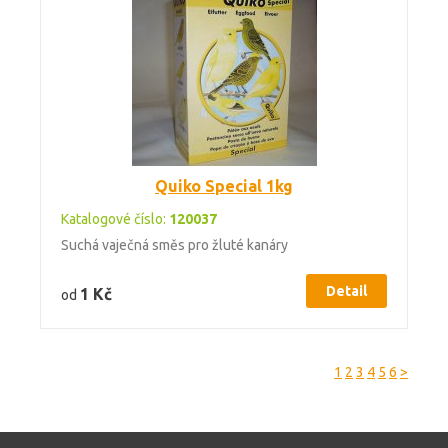
Quiko Special 1kg
Katalogové číslo:
120037
Suchá vaječná směs pro žluté kanáry
Detail
1 Kč
od
1
2
3
4
5
6
>