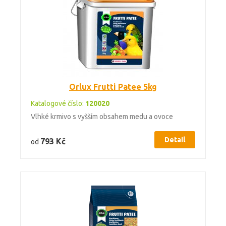
Orlux Frutti Patee 5kg
Katalogové číslo:
120020
Vlhké krmivo s vyšším obsahem medu a ovoce
Detail
793 Kč
od