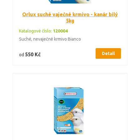
Orlux suché vaječné krmivo - kanár bílý
5kg
Katalogové číslo:
120004
Suché, nevaječné krmivo Bianco
Detail
550 Kč
od