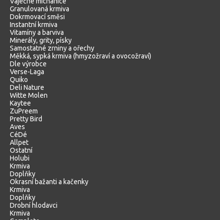
Vaječné míchanice
Granulovaná krmiva
Dokrmovací směsi
Instantní krmiva
Vitamíny a barviva
Minerály, grity, písky
Samostatné zrniny a ořechy
Měkká, sypká krmiva (hmyzožraví a ovocožraví)
Dle výrobce
Verse-Laga
Quiko
Deli Nature
Witte Molen
Kaytee
ZuPreem
Pretty Bird
Aves
CéDé
Allpet
Ostatní
Holubi
Krmiva
Doplňky
Okrasní bažanti a kačenky
Krmiva
Doplňky
Drobní hlodavci
Krmiva