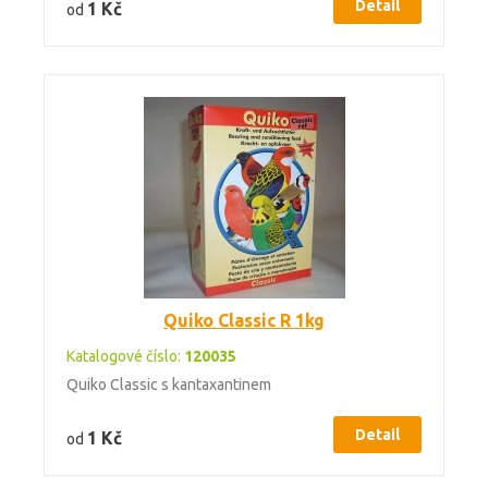
Detail
1 Kč
od
Quiko Classic R 1kg
Katalogové číslo:
120035
Quiko Classic s kantaxantinem
Detail
1 Kč
od