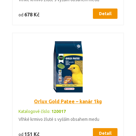
Detail
678 Kč
od
Orlux Gold Patee – kanár 1kg
Katalogové číslo:
120017
Vlhké krmivo žluté s vyšším obsahem medu
Detail
151 Kč
od