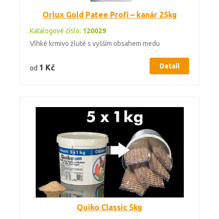
Orlux Gold Patee Profi – kanár 25kg
Katalogové číslo:
120029
Vlhké krmivo žluté s vyšším obsahem medu
Detail
1 Kč
od
Quiko Classic 5kg