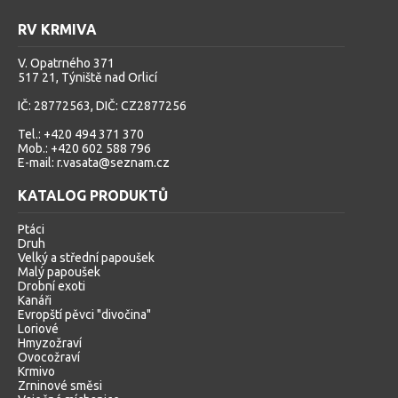
RV KRMIVA
V. Opatrného 371
517 21, Týniště nad Orlicí
IČ: 28772563, DIČ: CZ2877256
Tel.: +420 494 371 370
Mob.: +420 602 588 796
E-mail: r.vasata@seznam.cz
KATALOG PRODUKTŮ
Ptáci
Druh
Velký a střední papoušek
Malý papoušek
Drobní exoti
Kanáři
Evropští pěvci "divočina"
Loriové
Hmyzožraví
Ovocožraví
Krmivo
Zrninové směsi