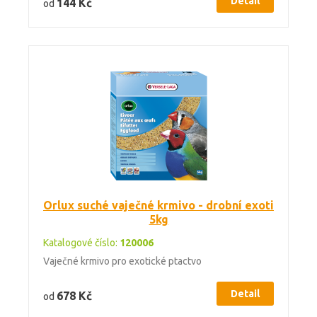
Detail
144 Kč
od
Orlux suché vaječné krmivo - drobní exoti
5kg
Katalogové číslo:
120006
Vaječné krmivo pro exotické ptactvo
Detail
678 Kč
od