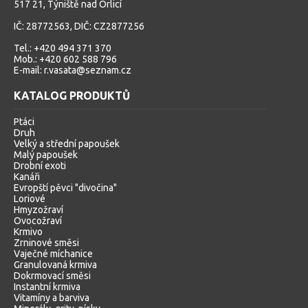
517 21, Týniště nad Orlicí
IČ: 28772563, DIČ: CZ2877256
Tel.: +420 494 371 370
Mob.: +420 602 588 796
E-mail: r.vasata@seznam.cz
KATALOG PRODUKTŮ
Ptáci
Druh
Velký a střední papoušek
Malý papoušek
Drobní exoti
Kanáři
Evropští pěvci "divočina"
Loriové
Hmyzožraví
Ovocožraví
Krmivo
Zrninové směsi
Vaječné míchanice
Granulovaná krmiva
Dokrmovací směsi
Instantní krmiva
Vitamíny a barviva