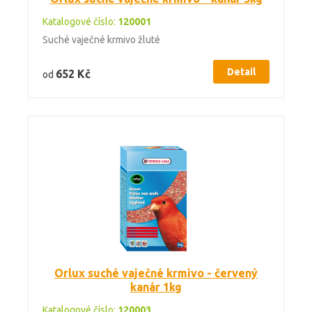
Katalogové číslo:
120001
Suché vaječné krmivo žluté
Detail
652 Kč
od
Orlux suché vaječné krmivo - červený
kanár 1kg
Katalogové číslo:
120003