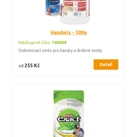
Handmix - 500g
Katalogové číslo:
140009
Dokrmovací směs pro kanáry a drobné exoty
Detail
255 Kč
od