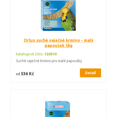
Orlux suché vaječné krmivo - malý
papoušek 5kg
Katalogové číslo:
120010
Suché vaječné krmivo pro malé papoušky
Detail
536 Kč
od