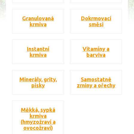
Granulovaná
Dokrmovací
krmiva
směsi
Instantní
Vitamíny a
krmiva
barviva
Minerály, grity,
Samostatné
písky
zrniny a ořechy
Měkká, sypká
krmiva
(hmyzožraví a
ovocožraví)