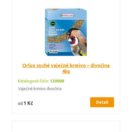
Orlux suché vaječné krmivo – divočina
4kg
Katalogové číslo:
120008
Vaječné krmivo divočina
Detail
1 Kč
od