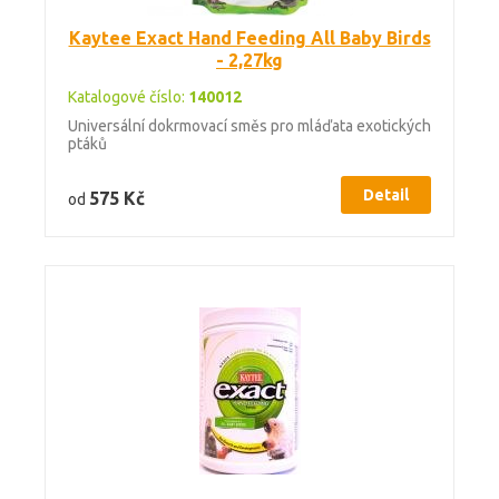
Kaytee Exact Hand Feeding All Baby Birds
- 2,27kg
Katalogové číslo:
140012
Universální dokrmovací směs pro mláďata exotických
ptáků
Detail
575 Kč
od