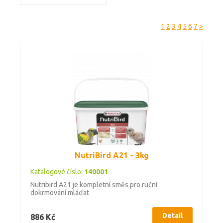
1
2
3
4
5
6
7
>
NutriBird A21 - 3kg
Katalogové číslo:
140001
Nutribird A21 je kompletní směs pro ruční
dokrmování mláďat
Detail
886 Kč