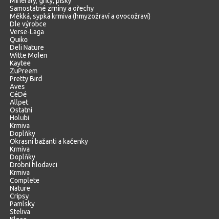
Minerály, grity, písky
Samostatné zrniny a ořechy
Měkká, sypká krmiva (hmyzožraví a ovocožraví)
Dle výrobce
Verse-Laga
Quiko
Deli Nature
Witte Molen
Kaytee
ZuPreem
Pretty Bird
Aves
CéDé
Allpet
Ostatní
Holubi
Krmiva
Doplňky
Okrasní bažanti a kačenky
Krmiva
Doplňky
Drobní hlodavci
Krmiva
Complete
Nature
Cripsy
Pamlsky
Steliva