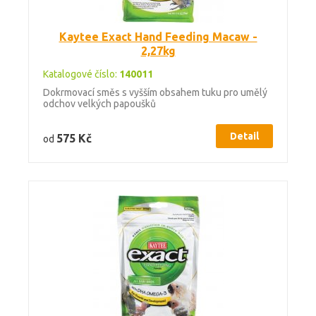
Kaytee Exact Hand Feeding Macaw -
2,27kg
Katalogové číslo:
140011
Dokrmovací směs s vyšším obsahem tuku pro umělý
odchov velkých papoušků
Detail
575 Kč
od