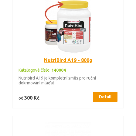
NutriBird A19 - 800g
Katalogové číslo:
140004
Nutribird A19 je kompletní směs pro ruční
dokrmování mláďat
Detail
300 Kč
od