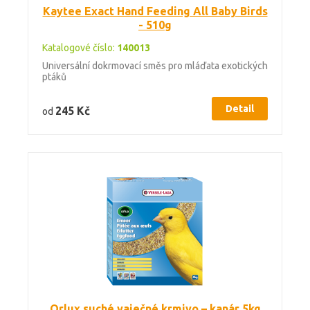
Kaytee Exact Hand Feeding All Baby Birds
- 510g
Katalogové číslo:
140013
Universální dokrmovací směs pro mláďata exotických
ptáků
Detail
245 Kč
od
Orlux suché vaječné krmivo – kanár 5kg