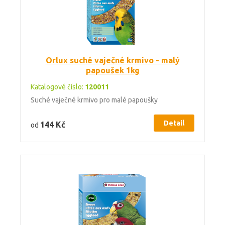
Orlux suché vaječné krmivo - malý
papoušek 1kg
Katalogové číslo:
120011
Suché vaječné krmivo pro malé papoušky
Detail
144 Kč
od