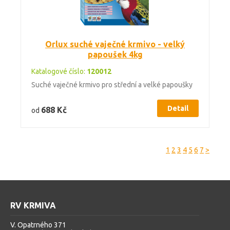
Orlux suché vaječné krmivo - velký
papoušek 4kg
Katalogové číslo:
120012
Suché vaječné krmivo pro střední a velké papoušky
Detail
688 Kč
od
1
2
3
4
5
6
7
>
RV KRMIVA
V. Opatrného 371