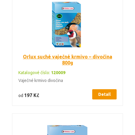
Orlux suché vaječné krmivo – divočina
800g
Katalogové číslo:
120009
Vaječné krmivo divočina
Detail
197 Kč
od