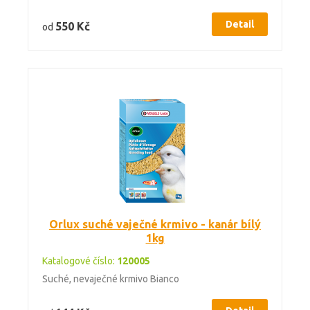
Detail
550 Kč
od
Orlux suché vaječné krmivo - kanár bílý
1kg
Katalogové číslo:
120005
Suché, nevaječné krmivo Bianco