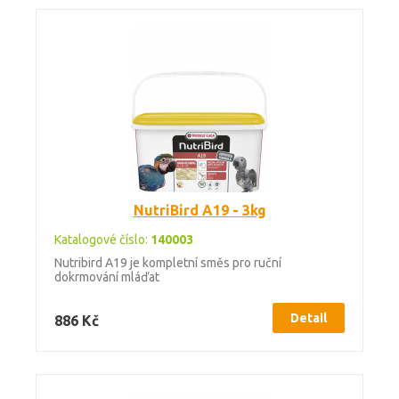
NutriBird A19 - 3kg
Katalogové číslo:
140003
Nutribird A19 je kompletní směs pro ruční
dokrmování mláďat
Detail
886 Kč