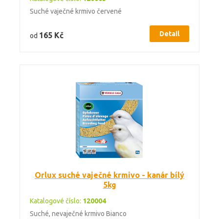
Suché vaječné krmivo červené
Detail
165 Kč
od
Orlux suché vaječné krmivo - kanár bílý
5kg
Katalogové číslo:
120004
Suché, nevaječné krmivo Bianco