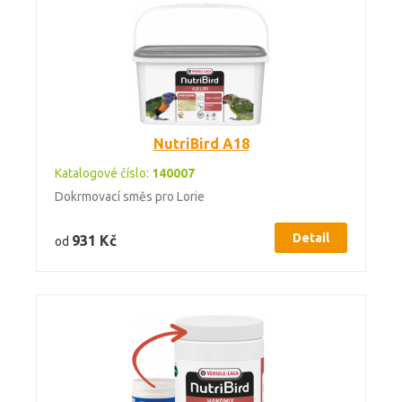
NutriBird A18
Katalogové číslo:
140007
Dokrmovací směs pro Lorie
Detail
931 Kč
od