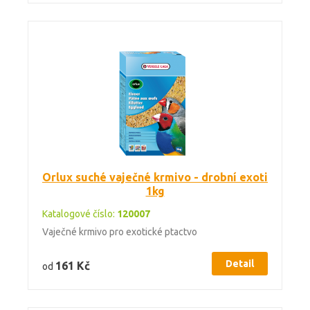
Orlux suché vaječné krmivo - drobní exoti
1kg
Katalogové číslo:
120007
Vaječné krmivo pro exotické ptactvo
Detail
161 Kč
od