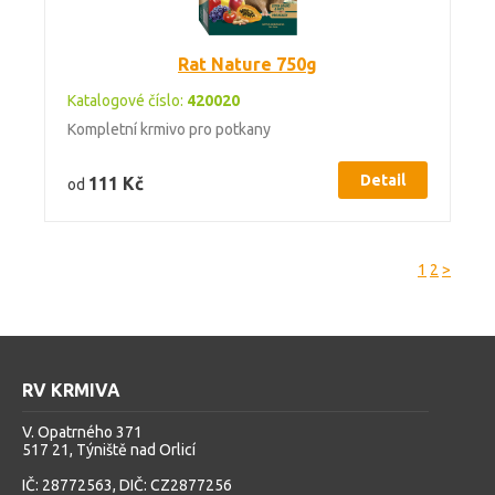
Rat Nature 750g
Katalogové číslo:
420020
Kompletní krmivo pro potkany
Detail
111 Kč
od
1
2
>
RV KRMIVA
V. Opatrného 371
517 21, Týniště nad Orlicí
IČ: 28772563, DIČ: CZ2877256