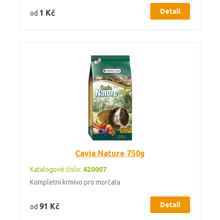
Detail
1 Kč
od
Cavia Nature 750g
Katalogové číslo:
420007
Kompletní krmivo pro morčata
Detail
91 Kč
od