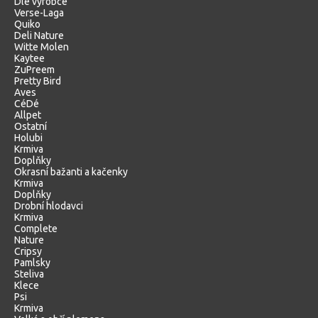
Dle výrobce
Verse-Laga
Quiko
Deli Nature
Witte Molen
Kaytee
ZuPreem
Pretty Bird
Aves
CéDé
Allpet
Ostatní
Holubi
Krmiva
Doplňky
Okrasní bažanti a kačenky
Krmiva
Doplňky
Drobní hlodavci
Krmiva
Complete
Nature
Cripsy
Pamlsky
Steliva
Klece
Psi
Krmiva