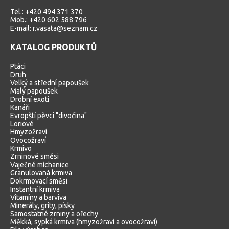
Tel.: +420 494 371 370
Mob.: +420 602 588 796
E-mail: r.vasata@seznam.cz
KATALOG PRODUKTŮ
Ptáci
Druh
Velký a střední papoušek
Malý papoušek
Drobní exoti
Kanáři
Evropští pěvci "divočina"
Loriové
Hmyzožraví
Ovocožraví
Krmivo
Zrninové směsi
Vaječné míchanice
Granulovaná krmiva
Dokrmovací směsi
Instantní krmiva
Vitamíny a barviva
Minerály, grity, písky
Samostatné zrniny a ořechy
Měkká, sypká krmiva (hmyzožraví a ovocožraví)