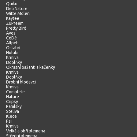
Quiko
Deli Nature
Witte Molen
Kaytee
ZuPreem
Pretty Bird
Aves
CéDé
Allpet
Ostatní
Holubi
Krmiva
Doplňky
Okrasní bažanti a kačenky
Krmiva
Doplňky
Drobní hlodavci
Krmiva
Complete
Nature
Cripsy
Pamlsky
Steliva
Klece
Psi
Krmiva
Velká a obří plemena
Střední plemena