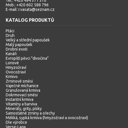
Tel.: +420 494 371 370
Mob.: +420 602 588 796
E-mail: r.vasata@seznam.cz
KATALOG PRODUKTŮ
Ptáci
Druh
Velký a střední papoušek
Malý papoušek
Drobní exoti
Kanáři
Evropští pěvci "divočina"
Loriové
Hmyzožraví
Ovocožraví
Krmivo
Zrninové směsi
Vaječné míchanice
Granulovaná krmiva
Dokrmovací směsi
Instantní krmiva
Vitamíny a barviva
Minerály, grity, písky
Samostatné zrniny a ořechy
Měkká, sypká krmiva (hmyzožraví a ovocožraví)
Dle výrobce
Verse-Laga