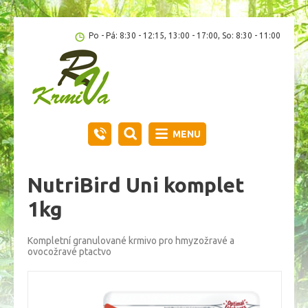
Po - Pá: 8:30 - 12:15, 13:00 - 17:00, So: 8:30 - 11:00
MENU
NutriBird Uni komplet
1kg
Kompletní granulované krmivo pro hmyzožravé a
ovocožravé ptactvo