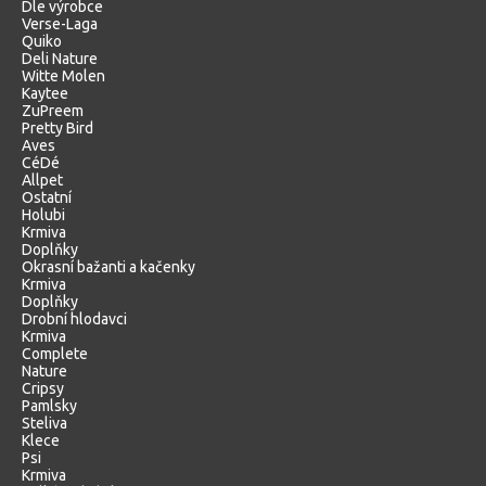
Dle výrobce
Verse-Laga
Quiko
Deli Nature
Witte Molen
Kaytee
ZuPreem
Pretty Bird
Aves
CéDé
Allpet
Ostatní
Holubi
Krmiva
Doplňky
Okrasní bažanti a kačenky
Krmiva
Doplňky
Drobní hlodavci
Krmiva
Complete
Nature
Cripsy
Pamlsky
Steliva
Klece
Psi
Krmiva