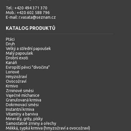
Tel.: +420 494 371 370
Mob.: +420 602 588 796
E-mail: r.vasata@seznam.cz
KATALOG PRODUKTŮ
Ptáci
Druh
Velký a střední papoušek
Malý papoušek
Drobní exoti
Kanáři
Evropští pěvci "divočina"
Loriové
Hmyzožraví
Ovocožraví
Krmivo
Zrninové směsi
Vaječné míchanice
Granulovaná krmiva
Dokrmovací směsi
Instantní krmiva
Vitamíny a barviva
Minerály, grity, písky
Samostatné zrniny a ořechy
Měkká, sypká krmiva (hmyzožraví a ovocožraví)