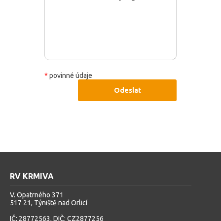
*
povinné údaje
Odeslat
RV KRMIVA
V. Opatrného 371
517 21, Týniště nad Orlicí
IČ: 28772563, DIČ: CZ2877256