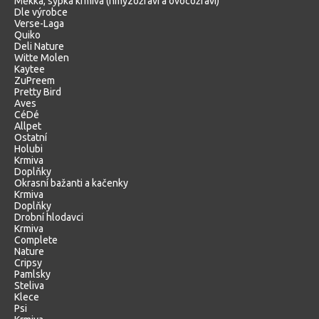
Měkká, sypká krmiva (hmyzožraví a ovocožraví)
Dle výrobce
Verse-Laga
Quiko
Deli Nature
Witte Molen
Kaytee
ZuPreem
Pretty Bird
Aves
CéDé
Allpet
Ostatní
Holubi
Krmiva
Doplňky
Okrasní bažanti a kačenky
Krmiva
Doplňky
Drobní hlodavci
Krmiva
Complete
Nature
Cripsy
Pamlsky
Steliva
Klece
Psi