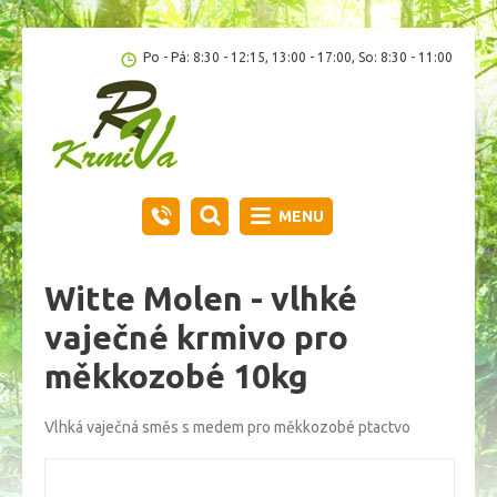
Po - Pá: 8:30 - 12:15, 13:00 - 17:00, So: 8:30 - 11:00
MENU
Witte Molen - vlhké
vaječné krmivo pro
měkkozobé 10kg
Vlhká vaječná směs s medem pro měkkozobé ptactvo