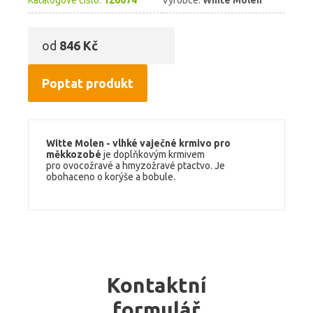
Katalogové číslo:
120074
Výrobce:
White Molen
od
846 Kč
Poptat produkt
Witte Molen - vlhké vaječné krmivo pro
měkkozobé
je doplňkovým krmivem
pro ovocožravé a hmyzožravé ptactvo. Je
obohaceno o korýše a bobule.
Kontaktní
formulář