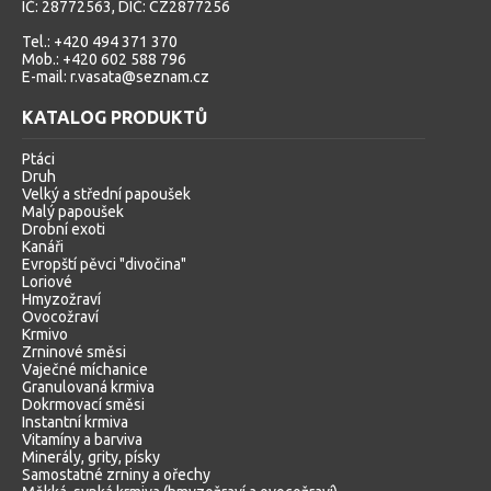
IČ: 28772563, DIČ: CZ2877256
Tel.: +420 494 371 370
Mob.: +420 602 588 796
E-mail: r.vasata@seznam.cz
KATALOG PRODUKTŮ
Ptáci
Druh
Velký a střední papoušek
Malý papoušek
Drobní exoti
Kanáři
Evropští pěvci "divočina"
Loriové
Hmyzožraví
Ovocožraví
Krmivo
Zrninové směsi
Vaječné míchanice
Granulovaná krmiva
Dokrmovací směsi
Instantní krmiva
Vitamíny a barviva
Minerály, grity, písky
Samostatné zrniny a ořechy